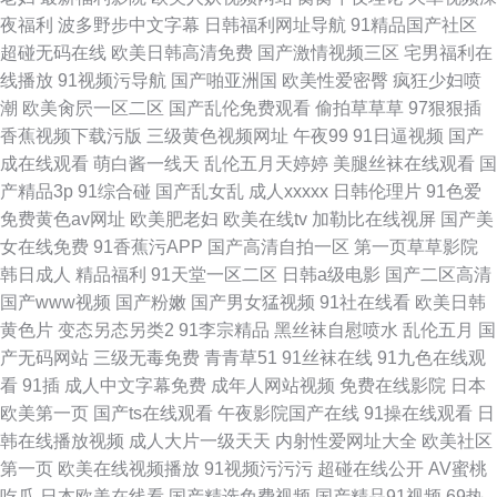
夜福利
波多野步中文字幕
日韩福利网址导航
91精品国产社区
超碰无码在线
欧美日韩高清免费
国产激情视频三区
宅男福利在
线播放
91视频污导航
国产啪亚洲国
欧美性爱密臀
疯狂少妇喷
潮
欧美肏屄一区二区
国产乱伦免费观看
偷拍草草草
97狠狠插
香蕉视频下载污版
三级黄色视频网址
午夜99
91日逼视频
国产
成在线观看
萌白酱一线天
乱伦五月天婷婷
美腿丝袜在线观看
国
产精品3p
91综合碰
国产乱女乱
成人xxxxx
日韩伦理片
91色爱
免费黄色av网址
欧美肥老妇
欧美在线tv
加勒比在线视屏
国产美
女在线免费
91香蕉污APP
国产高清自拍一区
第一页草草影院
韩日成人
精品福利
91天堂一区二区
日韩a级电影
国产二区高清
国产www视频
国产粉嫩
国产男女猛视频
91社在线看
欧美日韩
黄色片
变态另态另类2
91李宗精品
黑丝袜自慰喷水
乱伦五月
国
产无码网站
三级无毒免费
青青草51
91丝袜在线
91九色在线观
看
91插
成人中文字幕免费
成年人网站视频
免费在线影院
日本
欧美第一页
国产ts在线观看
午夜影院国产在线
91操在线观看
日
韩在线播放视频
成人大片一级天天
内射性爱网址大全
欧美社区
第一页
欧美在线视频播放
91视频污污污
超碰在线公开
AV蜜桃
吃瓜
日本欧美在线看
国产精选免费视频
国产精品91视频
69热