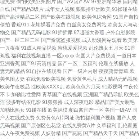
理免费
偷怕欧美亚州图片
国产AV国产AV
97亚洲精华液
国内精
自线
国产精品3级片
成年女人视频
狠狠撸亚洲欧美
91操碰在线
精品艹爱 日韩首页 亚洲狼友AV天堂 99欧美精品 福利微拍陈可心 精品国产
国产高清精品二区
国产欧美在线视频
欧美色综合网
91国产自拍
偷拍
香蕉911
花蝴蝶看片免费
白丝美女免费网站
欧美女人与动
噜噜日韩 亚洲成人在线h 成人午夜导航 久久深夜影院 青娱乐超碰吧 伊人久
物交
国产精品无码电影
91插插库
97超碰大香蕉
户外自慰影院
国产一区二区二区
国产偷窥盗摄视频
成人动漫网站观看
欧美第
久国产精品 91内射视频 熟女精品一区二区 东京热黑丝 九九一AV 欧美亚洲
一页夜夜
91成人精品视频
蜜桃爱爱视频
乱伦熟女五月天
91香
蕉视
福利在线视频直播
一区xxxxx
岛国大片免费视频
一道日本
小说网 尤物天堂 91中文永久 超碰免费在线播放 福利社女上位 蜜桃91无码入
亚洲香蕉
国产91高清精品
国产一区二区福利
伦理在线播放
人
妻无码精品
91自拍在线观看
国产一级片内射
夜夜骑青青草
欧
口 日本熟女自慰 91国产网站 在线51偷拍 AV日韩网址 免费91 三级片中日韩
美色图人妻
在线免费欧美视频
免费黄色毛片
成人精品无码视频
欧美午夜极品
性欧美ⅩⅩⅩⅩ乱
欧美色色六月天
91影视网
午夜伦
婷婷成人伊人网 日韩性交专区 97国产在线 久久超碰人人操 日韩成人午夜 亚
不卡
加勒比性爱网
青草国产在线视频
亚洲国产精品导航
欧美色
淫
波多野结依电影
91狠狠撸
成人深夜电影
精品国产美女剃毛
洲色图少妇熟女 91黑丝美女艹逼 大香蕉97 韩国av三区 久久伊人免费视频
加勒比熟女
91碰在线
欧美裸模
萌白酱国产一区
美国一级AV
国
产人在线成免费
免费黄色A片网址
微拍福利国产视频
国产人成
日本a片级播放 午夜剧场福利院 91碰碰 肏屄电影天堂 日姜女BB 91搞熟女
无码视频
国产原创区色花堂
在线免费黄A片
久草福利
乱伦家庭
成人午夜免费视频
人妖射精
国产屁屁
国产精品天干天
国产精品
东京热蜜桃麻豆 老湿机无码 欧美专区日韩专区 亚洲伊人主页 91人人草人妻