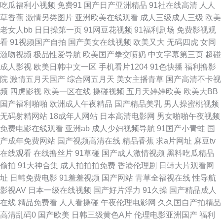
吃瓜福利小视频
免费91
国产日产亚洲精品
91社在线高清
人人
草香蕉
激情另类图片
亚洲欧美在线观看
成人三级成人三级
欧美
韩国级AV免费看 欧美操人 午夜成人AV福利 91视频在线导航 国产精品国产
老女人bb
日日操第一页
91网豆花视频
91福利剧场
免费影视观
看
91视频国产自拍
国产美女在线视频
欧美又大
无码四虎
女同
自产 日韩性爱电影 91精品视频一区 岛国大片网站 久久香蕉网址 日韩免费一
激吻视频
极品性爱导航
欧美国产拳交喷奶
中文字幕第三页
超碰
成人影视
欧美日韩中文一区
手机看片1204
91色快播
福利撸影
级 伊人久香蕉 97干新网址 丁香五月成人 九一网站直接看 欧州A片 a欧美性
院
激情五月天国产
综合网五月天
美女主播青草
国产高清不卡视
频
四虎影视
欧美一区在线
操碰视频
五月天婷婷欧美
欧美大BB
爱 欧美操日本日本 91n免费在线 韩国免费AV网站 天天干天天爽 91次元黄
国产福利啪啪
欧洲成人午夜精品
国产精品美乳
男人操蜜桃视频
无码射精网站
18成年人网站
日本高清电影网
男女啪啪午夜视频
超碰激情人妻在线 韩日不卡三级片 欧美成人A片网 污视频下载大全 91视频
免费电影在线观看
亚洲ab
成人少妇视频导航
91国产小青蛙
国
产成年免费网站
国产视频高清在线
精品香蕉
求a片网址
麻豆tv
18网站 福利专区欧美精品 老湿午夜剧场 日本有码区 影视先锋操 Aa综合色
在线观看
在线撸丝片
91草碰
国产成人激情视频
黑料吃瓜精品
偷拍
91大神合集
成人拍拍拍免费
香港伦理剧
日韩大片观看网
网 国产草草浮力影院 蜜桃麻豆久久 成人91看片软件 日本无码电源 91青娱乐
址
日韩免费电影
91羞羞视频
国产网站
青草全福视在线
性导航
影视AV
日本一级在线视频
国产好片浮力
91久操
国产精品成人
首页 精品综合影院另类 日本不卡影院 亚洲欧洲tv 97色色爱爱视频 国产TS社
在线
精品免费看
人人看操碰
午夜伦理电影网
久久国自产拍精品
高清乱码0
国产欧美
日韩三级黄色A片
伦理电影亚洲国产
福利
区 美女天天干天天操 超碰大秀美女 久草涩色色 日本有码天堂 伊人兽大香蕉