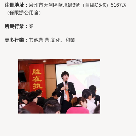
注冊地址：
廣州市天河區華旭街3號（自編C5棟）5167房
（僅限辦公用途）
所屬行業：
業
更多行業：
其他業,業,文化、和業