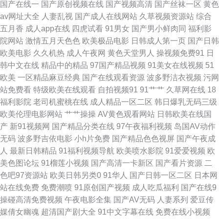
国产在线一
国产原创视频在线
国产视频高清
国产丝袜一区
黄色
av网址大全
人妻乱视
国产成人在线网站
久草视频资源站
综合
香蕉99草 老湿机app 日本片网址 亚洲无码东方AV avav亚洲 国产精品色情网
五月香
成人app在线
四虎试看
91男女
国产男小鲜肉同
福利影
院网站
激情五月天色色
欧美极品电影
日韩成人第一页
国产日韩
久久国产日韩 欧洲人妻丰满 丝袜后入国产91 久久国产精品久久 丝袜美尻人
欧美电影
久久机热
成人午夜网
黄色天堂男人
操视频免费91
日
韩中文在线
精品中的精品
97国产精品视频
91美女在线视频
51
妻偷拍 伊人影院国产91 AA福利影院 丰满av 九一传媒在线看 欧洲亚洲日本
欧美
一区精品麻豆经典
国产在线观看资源
波多野洁衣视频
污网
站免费看
特级欧美在线观看
自拍视频91
91艹艹
久草网在线
18
天美传媒69成人 91拍拍 超碰黄色 韩国无码AV基地 欧美岛国性爱 日韩欧美
福利影院
老司机蜜桃在线
成人精品一区二区
韩日爆乳无码三级
欧美伦理电影网站
艹艹操操
AV黄色观看网站
日韩欧美在线国
综合色片 福利址老司机选集 欧美日韩中文 天堂中文AV 1024毛片 www97操
产
新91视频网
国产精品分类在线
97午夜福利视频
岛国AV动作
无码
波多野吉依电影
小h片免费
国产精品色色视屏
国产午夜成
日本黄色黄冈视频 91淫淫影院 韩国射无码 蜜穴国产传媒 日本免费高清网站
人
最新日韩精品
91福利视频导航
欧美喷水影院
91爱爱视频
欧
美色图论坛
91榴莲小视频
国产高清一卡新区
国产看片资源
二
91豆花视频在线 Av欧美日韩 欧美伊人大香蕉 亚洲影视一二三区 欧美性爱在
色吧97资源站
欧美日韩另类0
91华人
国产日韩一区二区
日本网
站在线免费
免费潮喷
91原创国产视频
成人吃瓜福利
国产在线9
线 91豆花成人社区 肏逼社区 日本成人导航 91论坛网址 国产精品久久AⅤ 老
操碰高清免费视频
午夜电影全集
国产AV无码
人妻系列
爱豆传
媒倩女幽魂
超清国产剧大全
91中文字幕在线
免费在线小视频
湿机x私人69 色香蕉伊人 在线免费91 玖玖资源36 伊人东京招 超碰色色人人