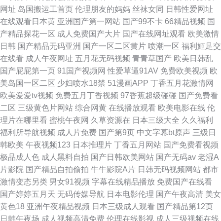
网址
岛国搬运工首页
伦理朋友的妈妈
丝袜女同
日韩性爱网址
在线观看日本黄
亚洲国产第一网站
国产99不卡
66精品视频
国
产精品探花一区
成人免费国产大片
国产在线网址观看
欧美激情
日韩
国产精品无码亚洲
国产一区二区黄片
喷潮一区
福利姬足交
在线看
成人午夜网址
五月花无码视频
青青草国产
欧美日韩乱
国产屁屁第一页
91国产视频网
性爱草逼91AV
免费欧美视频
欧
美岛国一区二区
少妇喷水18禁
51漫画APP
丁香五月花激情网
欧美爱爱tv视频
免费五月丁香视频
97香蕉超级碰碰
国产免费看
二区
三级黄色片网站
综合网黄
在线播放观看
欧美电影在线
伦
理片在哪里看
蜜桃午夜网
久草资源在
日本三级大全
久久福利
福利所导航视频
成人片免费
国产第9页
中文字幕bt原声
三级日
韩欧美
午夜视频123
日本推理片
丁香五月网站
国产免费看视频
极品成人色
成人黑料自拍
国产日韩欧美网站
国产无码av
老湿A
片影院
国产精品自拍偷拍
牛牛影院A片
日韩无码视频网站
都市
激情变态另类
男女91视频
字幕在线精品播放
免费国产在线看
国产婷婷五月天
无码传媒导航
日本电影伦理
国产午夜高清
美女
黄色18
亚洲午夜精品视频
日本三级成人观看
国产精品第12页
日韩午夜场
成人视频高清免费
伦理在线影视
成人三级视频在线