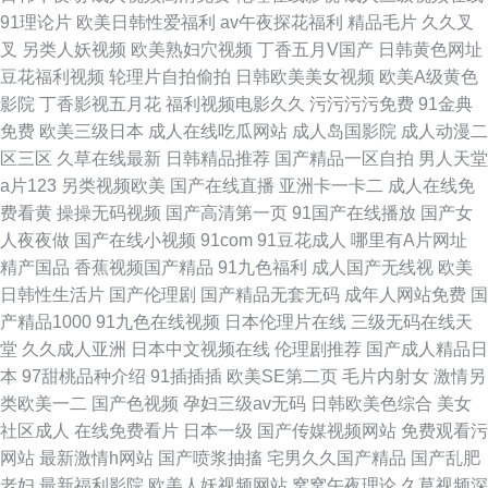
91理论片
欧美日韩性爱福利
av午夜探花福利
精品毛片
久久叉
叉
另类人妖视频
欧美熟妇穴视频
丁香五月V国产
日韩黄色网址
豆花福利视频
轮理片自拍偷拍
日韩欧美美女视频
欧美A级黄色
影院
丁香影视五月花
福利视频电影久久
污污污污免费
91金典
免费
欧美三级日本
成人在线吃瓜网站
成人岛国影院
成人动漫二
区三区
久草在线最新
日韩精品推荐
国产精品一区自拍
男人天堂
a片123
另类视频欧美
国产在线直播
亚洲卡一卡二
成人在线免
费看黄
操操无码视频
国产高清第一页
91国产在线播放
国产女
人夜夜做
国产在线小视频
91com
91豆花成人
哪里有A片网址
精产国品
香蕉视频国产精品
91九色福利
成人国产无线视
欧美
日韩性生活片
国产伦理剧
国产精品无套无码
成年人网站免费
国
产精品1000
91九色在线视频
日本伦理片在线
三级无码在线天
堂
久久成人亚洲
日本中文视频在线
伦理剧推荐
国产成人精品日
本
97甜桃品种介绍
91插插插
欧美SE第二页
毛片内射女
激情另
类欧美一二
国产色视频
孕妇三级av无码
日韩欧美色综合
美女
社区成人
在线免费看片
日本一级
国产传媒视频网站
免费观看污
网站
最新激情h网站
国产喷浆抽搐
宅男久久国产精品
国产乱肥
老妇
最新福利影院
欧美人妖视频网站
窝窝午夜理论
久草视频深