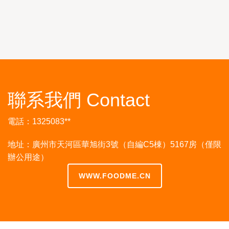
聯系我們 Contact
電話：1325083**
地址：廣州市天河區華旭街3號（自編C5棟）5167房（僅限
辦公用途）
WWW.FOODME.CN