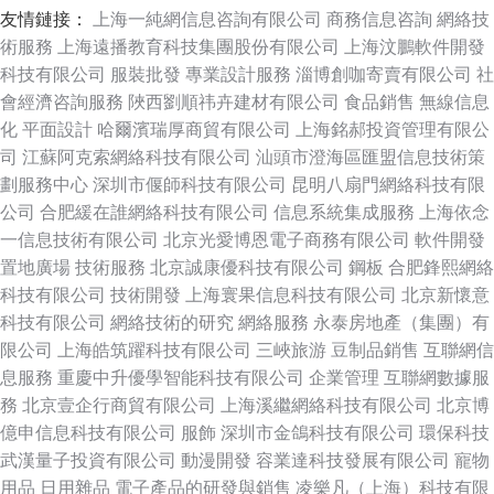
友情鏈接：
上海一純網信息咨詢有限公司
商務信息咨詢
網絡技
術服務
上海遠播教育科技集團股份有限公司
上海汶鵬軟件開發
科技有限公司
服裝批發
專業設計服務
淄博創咖寄賣有限公司
社
會經濟咨詢服務
陜西劉順祎卉建材有限公司
食品銷售
無線信息
化
平面設計
哈爾濱瑞厚商貿有限公司
上海銘郝投資管理有限公
司
江蘇阿克索網絡科技有限公司
汕頭市澄海區匯盟信息技術策
劃服務中心
深圳市偃師科技有限公司
昆明八扇門網絡科技有限
公司
合肥緩在誰網絡科技有限公司
信息系統集成服務
上海依念
一信息技術有限公司
北京光愛博恩電子商務有限公司
軟件開發
置地廣場
技術服務
北京誠康優科技有限公司
鋼板
合肥鋒熙網絡
科技有限公司
技術開發
上海寰果信息科技有限公司
北京新懷意
科技有限公司
網絡技術的研究
網絡服務
永泰房地產（集團）有
限公司
上海皓筑躍科技有限公司
三峽旅游
豆制品銷售
互聯網信
息服務
重慶中升優學智能科技有限公司
企業管理
互聯網數據服
務
北京壹企行商貿有限公司
上海溪繼網絡科技有限公司
北京博
億申信息科技有限公司
服飾
深圳市金鴿科技有限公司
環保科技
武漢量子投資有限公司
動漫開發
容業達科技發展有限公司
寵物
用品
日用雜品
電子產品的研發與銷售
凌樂凡（上海）科技有限