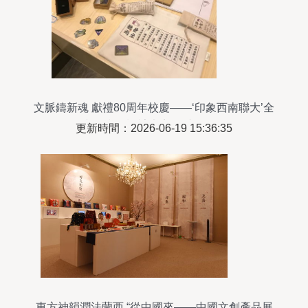
文脈鑄新魂 獻禮80周年校慶——‘印象西南聯大’全
國文創產品設計大賽優秀作品展示
更新時間：2026-06-19 15:36:35
東方神韻潤法蘭西 “從中國來——中國文創產品展