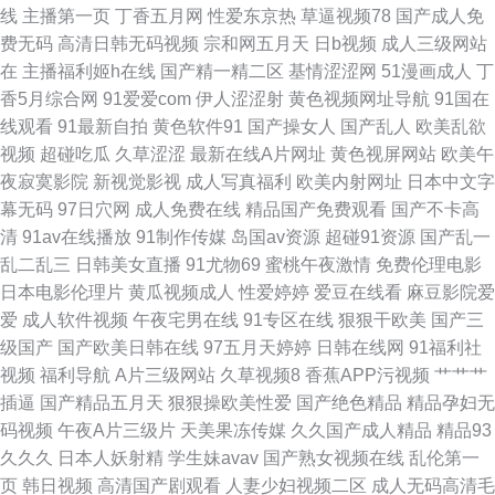
线
主播第一页
丁香五月网
性爱东京热
草逼视频78
国产成人免
费无码
高清日韩无码视频
宗和网五月天
日b视频
成人三级网站
国产乱子伦精品 欧美日韩成人色情 亚洲毛片A片黑丝 超碰不卡 久久综久久
在
主播福利姬h在线
国产精一精二区
基情涩涩网
51漫画成人
丁
香5月综合网
91爱爱com
伊人涩涩射
黄色视频网址导航
91国在
五月花AV在线 97超碰人妻 韩日一区视频 人妻精品系列 影音先锋俺去啦 超
线观看
91最新自拍
黄色软件91
国产操女人
国产乱人
欧美乱欲
视频
超碰吃瓜
久草涩涩
最新在线A片网址
黄色视屏网站
欧美午
碰97久草 久草手机在线视频 五月人导航 99操比 黄色免费网站 婷婷97色色
夜寂寞影院
新视觉影视
成人写真福利
欧美内射网址
日本中文字
幕无码
97日穴网
成人免费在线
精品国产免费观看
国产不卡高
网 91在线视频导航 国产三级免费版权 欧美性爱综合网 亚洲天堂视频网 变态
清
91av在线播放
91制作传媒
岛国av资源
超碰91资源
国产乱一
乱二乱三
日韩美女直播
91尤物69
蜜桃午夜激情
免费伦理电影
人妖肛交 美女打炮网站 亚洲x片 超碰免费人人草 伦理第一页 午夜影院a aV
日本电影伦理片
黄瓜视频成人
性爱婷婷
爱豆在线看
麻豆影院爱
爱
成人软件视频
午夜宅男在线
91专区在线
狠狠干欧美
国产三
另类 黄色上床网站 日韩3级片 91精品视频一区 丰满人妻无码 欧美在线A√
级国产
国产欧美日韩在线
97五月天婷婷
日韩在线网
91福利社
视频
福利导航
A片三级网站
久草视频8
香蕉APP污视频
艹艹艹
91p最新网址 国产成人内射 欧美色淫色
插逼
国产精品五月天
狠狠操欧美性爱
国产绝色精品
精品孕妇无
码视频
午夜A片三级片
天美果冻传媒
久久国产成人精品
精品93
久久久
日本人妖射精
学生妹avav
国产熟女视频在线
乱伦第一
页
韩日视频
高清国产剧观看
人妻少妇视频二区
成人无码高清毛