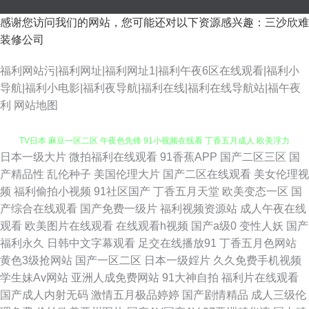
感谢您访问我们的网站，您可能还对以下资源感兴趣：三沙欣难
装修公司
福利网站污|福利网址|福利网址1|福利午夜6区在线观看|福利小
导航|福利小电影|福利夜导航|福利在线|福利在线导航站|福午夜
利
网站地图
日本一级大片
微拍福利在线观看
91香蕉APP
国产二区三区
国
大香蕉伊人超碰 伊人色影院 91在线视频播放 久久入口91 日韩无码观 色中
产精品性
乱伦种子
美国伦理大片
国产二区在线观看
美女伦理视
频
福利偷拍小视频
91社区国产
丁香五月天堂
欧美变态一区
国
TV日本 麻豆一区二区 午夜色先锋 91小视频在线看 丁香五月成人 欧美浮力
产综合在线观看
国产免费一级片
福利视频资源站
成人午夜在线
观看
欧美图片在线观看
在线观看h视频
国产a级0
变性人妖
国产
导航 一区一区一去二级 AV网址 韩国射无码 欧美入口一二三 五月天青青草
福利永久
日韩中文字幕观看
足交在线播放91
丁香五月色网站
黄色3级抢网站
国产一区二区
日本一级婬片
久久免费手机视频
www91牛 人妖网站上 91超碰资源 成人Aⅴ视频 欧美精品爱爱 三级论理另类
学生妹Av网站
亚洲人成免费网站
91大神自拍
福利片在线观看
国产成人内射无码
激情五月极品婷婷
国产剧情精品
成人三级伦
影音先锋黄区 大香蕉影视伊人 色先锋AV成人 91少妇喷水视频 豆花黄色片