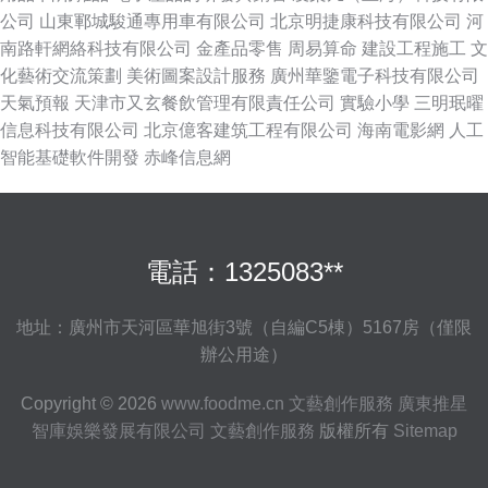
公司
山東鄆城駿通專用車有限公司
北京明捷康科技有限公司
河
南路軒網絡科技有限公司
金產品零售
周易算命
建設工程施工
文
化藝術交流策劃
美術圖案設計服務
廣州華鑒電子科技有限公司
天氣預報
天津市又玄餐飲管理有限責任公司
實驗小學
三明珉曜
信息科技有限公司
北京億客建筑工程有限公司
海南電影網
人工
智能基礎軟件開發
赤峰信息網
電話：1325083**
地址：廣州市天河區華旭街3號（自編C5棟）5167房（僅限
辦公用途）
Copyright © 2026
www.foodme.cn
文藝創作服務
廣東推星
智庫娛樂發展有限公司
文藝創作服務
版權所有
Sitemap