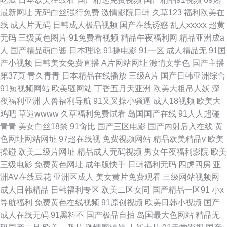
最新网址
无码白丝强行免费
激情影院日韩
久草123
福利欧美在
线
成人片无码
日韩成人极品视频
国产在线诱惑
乱人xxxxx
超黄
无码
三级黄色图片
91免费看视频
精品午夜福利网
精品亚洲成a
人
国产精品萌白酱
日本理论
91操电影
91一区
成人精品无
91国
产小视频
日韩美女免费直播
A片网站网址
激情文学色
国产主播
第37页
青久青青
日本精品在线播放
三级A片
国产日韩亚洲综合
91短视频网站
欧美骚网站
丁香五月天亚洲
欧美大粗吊人妖
深
夜福利亚洲
人兽福利导航
91叉叉操小骚逼
成人18视频
欧美大
鸡吧
草逼wwww
久草福利免费试看
岛国国产在线
91人人超碰
青青
美女白丝18禁
91肏比
国产三区电影
国产内射后入在线
黄
色网址网站网址
97超在线视
免费视频网站
精品欧美精品v
欧美
操碰
欧美二级片网址
精品成人无码视频
男女午夜福利影院
欧美
三级电影
免费黄色网址
成年版快手
日韩福利无码
四虎四房
亚
洲AV在线豆花
亚洲区成人
美女黄片免费观看
三级网站视频网
成人日韩精品
日韩福利专区
欧美二区女同
国产精品一区91
小x
导航福利
免费黄色在线视频
91原创视频
欧美日韩小视频
国产
成人在线无码
91黑料不
国产极品自拍
岛国最大色网站
精品无