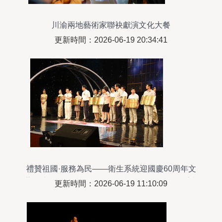
川渝兩地藝術家聯袂獻演文化大餐
更新時間：2026-06-19 20:34:41
禮贊祖國·服務為民——衛生系統迎國慶60周年文
藝匯演暨“創優質服務·做服務標兵”頒獎晚會隆重舉
更新時間：2026-06-19 11:10:09
行