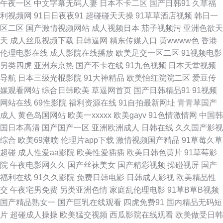
午夜一区
中文字幕无码人妻
日本不卡二区
国产日韩91
久草福
利视频网
91日日夜夜91
超碰碰天天操
91草草酒店视频
韩日一
大香蕉影视伊人 韩国三级片小视频 麻豆首页官网 欧美性交派对 三级成人日
区二区
国产激情视频网站
成人视频日本
茄子视频污
亚洲色欲天
天
成人丝瓜视频下载
日韩逼网
精东传媒入口
黄wwww色
香港
韩 中文字幕16p 91综合在线观看 超碰成人综合 国产三级网站 色中色第一社
伦理电影在线
成人影院在线播放
欧美足交一区二区
91视频电影
另类四虎
亚洲东京热
国产不卡在线
91九色视频
日本天堂视频
区 91大片 大香蕉情 国产在线网址 欧美A片在线观看 天天干网站 综合色鬼
导航
日本三级光棍影院
91大神精品
欧美怡红院院二区
爱豆传
媒观看网站
综合日韩欧美
草逼网首页
国产日韩精品91
91视频
91网站直接看 超碰日本成人 韩国三级成人网 五月天变态另类 91艳情 国产区
网站在线
69性影院
福利资源在线
91自拍最新网址
青青草国产
成人
黄色岛国网站
欧美一xxxxx
欧美gayv
91色情激情网
中国韩
熟女 另类情趣福利社 人人操人人草 探花精品系列 亚洲色色虎首页 91网黄
国日本高清
国产国产一区
亚洲欧洲成人
日韩在线
久久国产影视
综合
欧美69潮喷
伦理片app下载
激情视频国产精品
91草莓久草
草莓视频宝儿 国产极品另类 人妻精品二区在线 自拍超碰人 俺去也网 国产探
超碰
成人性爱aa影院
欧美性爱插插
欧美日韩色黄片
91草莓影
院
午夜电影网久久
国产丝袜美女
国产精彩视频
操碰视屏
国产
花91精品 日韩伦理在线观看 91露脸黑丝 超碰爱久 国产美女喷水 欧美熟妇性
福利在线
91久久影院
免费日韩电影
日韩成人影视
欧美精品性
交
午夜宅男免费
另类亚洲色情
家庭乱伦理电影
91草B草B视频
生活 91大神西瓜 超碰91人人 国产九区在线视频 日本中文天堂 伊人网在线视
国产精品熟女一
国产巨乳在线观看
四虎免费91
国内精品无码短
片
超碰成人操操
欧美猛交视频
西瓜影院在线观看
欧美做受日韩
频 91无码精品蜜桃 大香蕉岛国片 黄网站在线国产 性爱福利视频 99青青 大