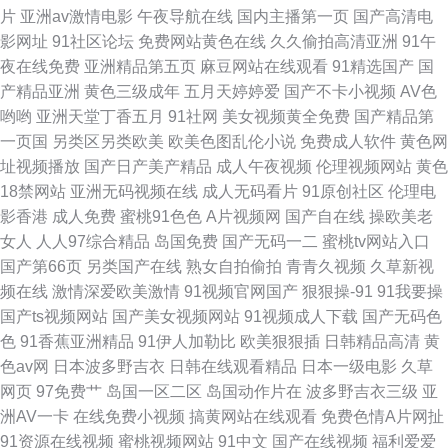
片
亚洲av激情电影
午夜导航在线
国内主播第一页
国产高清电
影网址
91社区论坛
免费网站黄色在线
久久偷拍高清亚洲
91午
夜在线免费
亚洲精品第五页
麻豆网站在线观看
91精选国产
国
产精品亚洲
黄色三级成年
五月天婷婷爱
国产不卡小视频
AV色
哟哟
亚洲天堂丁香五月
91社网
美女视频黄全免费
国产精品第
一页国
另类区另类欧美
欧美色图乱伦小说
免费成人软件
黄色网
址视频播放
国产日产美产精品
成人午夜视频
伦理视频网站
黄色
18禁网站
亚洲无码视频在线
成人无码看片
91原创社区
伦理电
影香港
成人免费
蜜桃91色色
A片视频网
国产自在线
操欧美老
女人
人人97综合精品
岛国免费
国产无码一二
蜜桃tv网站入口
国产第66页
另类国产在线
熟女自拍偷拍
青青久视频
久草新视
频在线
激情深爱欧美激情
91视频官网国产
狠狠操-91
91我要操
国产ts视频网站
国产美女视频网站
91视频成人下载
国产无码色
色
91香蕉亚洲精品
91伊人加勒比
欧美狠狠插
日韩精品高清
黄
色av网
日本波多野吉衣
日韩在线观看精品
日本一级电影
久草
网页
97免费艹
岛国一区二区
岛国动作片在
波多野吉衣三级
亚
洲AV一卡
在线免费小视频
搞黄网站在线观看
免费色情A片网扯
91资源在线视频
蜜桃视频网站
91中文
国产在线视频
福利爱爱