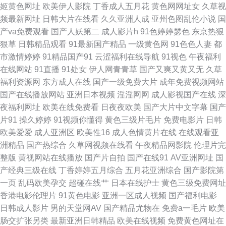
姬黄色网址
欧美伊人影院
丁香成人五月花
黄色网网址女
久草视
频最新网址
日韩大片在线看
久久亚洲人成
亚州色图乱伦小说
国
97国产毛片 国产成人性爱午夜 欧美成人社区论坛 无码超碰 91人妻爽 欧美另
产va免费观看
国产人妖第二
成人影片h
91色婷婷瑟色
东京热狠
狠草
日韩精品观看
91最新国产精品
一级黄色网
91色色人妻
都
类日韩 91传媒成人 大香蕉资源站 久久入口91 日韩成人久久网址 在线看香蕉
市激情婷婷
91精品国产91
云涩福利在线导航
91视色
午夜福利
在线网站
91直播
91处女
伊人网青青草
国产又爽又黄又无
久草
视频 超碰老湿机 黄色电影小视频 日本a级电影久久 第一婷婷基地 日韩A级免
福利资源网
东方成人在线
国产一级免费大片
成年免费视频网站
国产在线播放网站
亚洲日本视频
淫淫网网
成人影视国产在线
深
费 俺也去影音先锋 黄色的视频网站 欧美影音 午夜淫荡影院 97午夜 黄色仓
夜福利网址
欧美在线免费看
日夜夜欧美
国产大片中文字幕
国产
片91
操久婷婷
91视频你懂得
黄色三级片毛片
免费电影片
日韩
库看片 欧洲综合色图 亚洲操逼视频网站 成人毛片基地 蜜桃视频91 午夜刺激
欧美爱爱
成人亚洲区
欧美性16
成人色情黄片在线
在线观看亚
洲精品
国产热综合
久草网视频在线看
午夜精品网影院
伦理片完
av片 97色色国产 国产精品尤物91 欧美色图20p 伊人青青大香蕉 超碰搁操逼
整版
黄视网站在线播放
国产片自拍
国产在线91
AV亚洲网址
国
产经典三级在线
丁香婷婷五月综合
五月花亚洲综合
国产影院第
精品国语逼 日韩色av影院 91华人精品在线 成人色网AV 玖玖玖草网 少妇超
一页
乱码欧美孕交
超碰在线艹
日本在线护士
黄色三级免费网址
香港电影伦理片
91黄色电影
亚洲一区成人视频
国产福利电影
碰在线播放 91入口在线观看 国产aa麻豆 极品探花视频 超碰人人人妻 男人的
日韩成人影片
男的天堂网AV
国产精品尤物在
免费a一毛片
欧美
肠交扩张另类
最新亚洲日韩精品
欧美在线视频
免费黄色网址在
天堂无码 一级肏屄 超碰免费成人 久久情爱网 三级成人在线观看 91熟妇在线