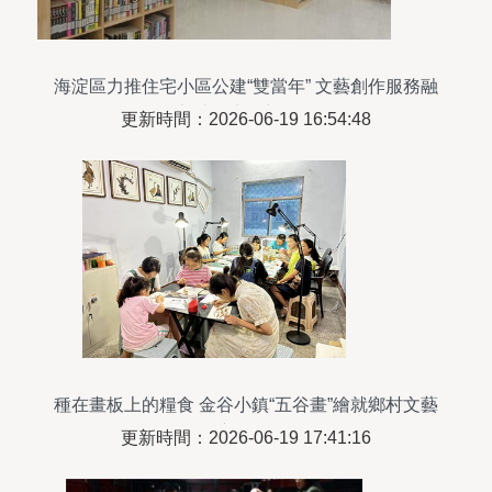
海淀區力推住宅小區公建“雙當年” 文藝創作服務融
入社區生活新場景
更新時間：2026-06-19 16:54:48
種在畫板上的糧食 金谷小鎮“五谷畫”繪就鄉村文藝
新風景
更新時間：2026-06-19 17:41:16