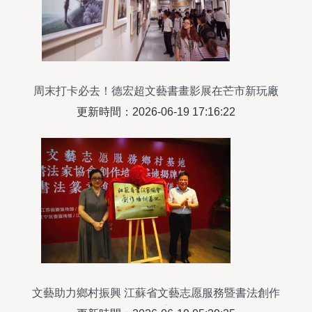
周末打卡必去！德宏超文藝書畫影展在芒市新玩廠
亮相
更新時間：2026-06-19 17:16:22
文藝助力鄉村振興 江蘇省文藝志愿服務暨書法創作
基地在江寧揭牌