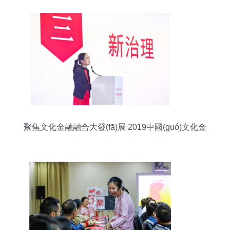
聚焦文化金融融合大發(fā)展 2019中國(guó)文化金
融峰會(huì)盛大開(kāi)幕——共筑文藝創(chuàng)
作與資本共舞新篇章