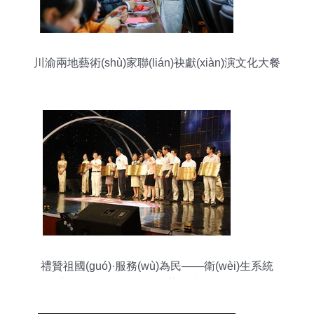
川渝兩地藝術(shù)家聯(lián)袂獻(xiàn)演文化大餐
禮贊祖國(guó)·服務(wù)為民——衛(wèi)生系統
(tǒng)迎國(guó)慶60周年文藝匯演暨“創(chuàng)優
(yōu)質(zhì)服務(wù)·做服務(wù)標(biāo)兵”頒獎