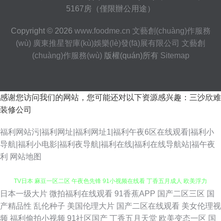
5167房（僅限辦公用途）
Copyright © 2026
www.foodme.cn
文藝創(chuàng)作服務
(wù)
廣東推星智庫(kù)娛樂(lè)發(fā)展有限公司
文藝創
(chuàng)作服務(wù)
版權(quán)所有
Sitemap
感谢您访问我们的网站，您可能还对以下资源感兴趣：三沙欣难
装修公司
福利网站污|福利网址|福利网址1|福利午夜6区在线观看|福利小
导航|福利小电影|福利夜导航|福利在线|福利在线导航站|福午夜
利
网站地图
日本一级大片
微拍福利在线观看
91香蕉APP
国产二区三区
国
大香蕉伊人超碰 伊人色影院 91在线视频播放 久久入口91 日韩无码观 色中
产精品性
乱伦种子
美国伦理大片
国产二区在线观看
美女伦理视
频
福利偷拍小视频
91社区国产
丁香五月天堂
欧美变态一区
国
TV日本 麻豆一区二区 午夜色先锋 91小视频在线看 丁香五月成人 欧美浮力