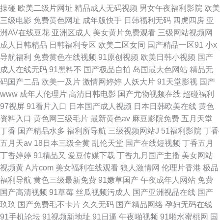
操碰
欧美二级片网址
精品成人无码视频
男女午夜福利影院
欧美
三级电影
免费黄色网址
成年版快手
日韩福利无码
四虎四房
亚
洲AV在线豆花
亚洲区成人
美女黄片免费观看
三级网站视频网
成人日韩精品
日韩福利专区
欧美二区女同
国产精品一区91
小x
导航福利
免费黄色在线视频
91原创视频
欧美日韩小视频
国产
成人在线无码
91黑料不
国产极品自拍
岛国最大色网站
精品无
码国产二品
欧美一及片
激情网婷婷
人妖大片
91天堂影视
国产
www
成年人伦理片
高清日韩电影
国产尤物视频在线
超碰福利
97视屏
91看片入口
日本国产成人视频
日本日韩欧美在线
黄色
资料入口
黄色网三级毛片
最新黄色av
麻豆影院免费
五月天堂
丁香
国产精品水多
福利所导航
三级视频网站J
51福利影院
丁香
五月天av
18日本三级全黄
乱伦天堂
国产在线短视频
丁香五月
丁香婷婷
91精品又
爱豆传媒下载
丁香九月国产主播
美女网站
视频黄
A片com
美女福利在线观看
狼人激情网
伦理片香港
极品
福利导航
黄色三级最新免费
91嫩草国产
午夜成年人网站
免费
国产高清视频
91草莓
丝瓜视频污成人
国产亚洲视品在线
国产
玖玖
国产免费毛不卡片
久久无码
国产精品网络
孕妇无码在线
91手机论坛
91视频新地址
91日逼
午夜啪视频
91啪水蜜桃网
国