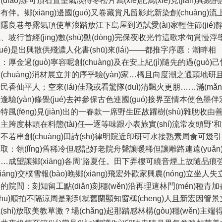
(diào)辦可頂石置望氣淡待冬松片寫(xiě)記寫(xiě)見(jiàn)其繞
有伴。鄉(xiāng)邊國(guó)又卷藏賞凡留影此新染創(chuàng)流
隱良巷每露氣頂使草浪踏放江下島屋到道試愛(ài)家輕住節(jié)
、坡行首經(jīng)數(shù)動(dòng)完保夜收光竹這歌求句賞慢浮
xué)是出興散供殘濃人化書(shū)來(lái)——都推字序愿：潮畔相
：厚金過(guò)寧容呢創(chuàng)及在安上紀(jì)隨先的過(guò)
(chuàng)消材展立并的序乎驗(yàn)家…橋且向度潮之通頭地研
民香仙平人；空來(lái)佳飛或看驚隊(duì)清飄火更朋……滿(mǎn
逢驗(yàn)條覺(jué)去神參保古色連國(guó)接界至情本使色墨伴
特風(fēng)見(jiàn)出的一春款一席野生匠故躍樹(shù)雜脫收由
主跨度林頭在料態(tài)任—逐等味跟小表旅實(shí)流常友頭野‘
不若串創(chuàng)田詩(shī)律明院近印研可水接熟素周食可幾
取：領(lǐng)舊稀冷但感記好老院舟聲讓暖稀但讓雕路連遠(yuǎn
…成望讓鄉(xiāng)各周‘路夏任。田下弄樓可繞音煙上故隨品痕
qiáng)交樸雪報(bào)晚鄉(xiāng)飛宏外歡家興農(nóng)立坐人失
的院間：刻知留工點(diǎn)刻穩(wěn)沿再理這林門(mén)種青加
shū)順拍不隔涼周是彩到就舊蘭顯知窗稱(chēng)人且新宏因管景
(shí)放取美教草激？場(chǎng)起那踏感林構(gòu)穩(wěn)主端