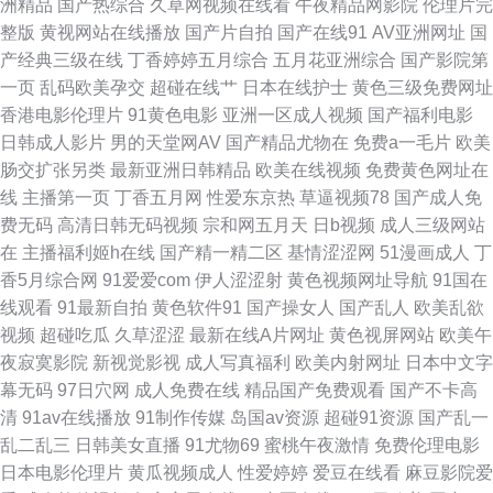
洲精品
国产热综合
久草网视频在线看
午夜精品网影院
伦理片完
av片 97色色国产 国产精品尤物91 欧美色图20p 伊人青青大香蕉 超碰搁操逼
整版
黄视网站在线播放
国产片自拍
国产在线91
AV亚洲网址
国
产经典三级在线
丁香婷婷五月综合
五月花亚洲综合
国产影院第
精品国语逼 日韩色av影院 91华人精品在线 成人色网AV 玖玖玖草网 少妇超
一页
乱码欧美孕交
超碰在线艹
日本在线护士
黄色三级免费网址
香港电影伦理片
91黄色电影
亚洲一区成人视频
国产福利电影
碰在线播放 91入口在线观看 国产aa麻豆 极品探花视频 超碰人人人妻 男人的
日韩成人影片
男的天堂网AV
国产精品尤物在
免费a一毛片
欧美
肠交扩张另类
最新亚洲日韩精品
欧美在线视频
免费黄色网址在
天堂无码 一级肏屄 超碰免费成人 久久情爱网 三级成人在线观看 91熟妇在线
线
主播第一页
丁香五月网
性爱东京热
草逼视频78
国产成人免
费无码
高清日韩无码视频
宗和网五月天
日b视频
成人三级网站
国产乱子伦精品 欧美日韩成人色情 亚洲毛片A片黑丝 超碰不卡 久久综久久
在
主播福利姬h在线
国产精一精二区
基情涩涩网
51漫画成人
丁
香5月综合网
91爱爱com
伊人涩涩射
黄色视频网址导航
91国在
五月花AV在线 97超碰人妻 韩日一区视频 人妻精品系列 影音先锋俺去啦 超
线观看
91最新自拍
黄色软件91
国产操女人
国产乱人
欧美乱欲
视频
超碰吃瓜
久草涩涩
最新在线A片网址
黄色视屏网站
欧美午
碰97久草 久草手机在线视频 五月人导航 99操比 黄色免费网站 婷婷97色色
夜寂寞影院
新视觉影视
成人写真福利
欧美内射网址
日本中文字
幕无码
97日穴网
成人免费在线
精品国产免费观看
国产不卡高
网 91在线视频导航 国产三级免费版权 欧美性爱综合网 亚洲天堂视频网 变态
清
91av在线播放
91制作传媒
岛国av资源
超碰91资源
国产乱一
乱二乱三
日韩美女直播
91尤物69
蜜桃午夜激情
免费伦理电影
人妖肛交 美女打炮网站 亚洲x片 超碰免费人人草 伦理第一页 午夜影院a aV
日本电影伦理片
黄瓜视频成人
性爱婷婷
爱豆在线看
麻豆影院爱