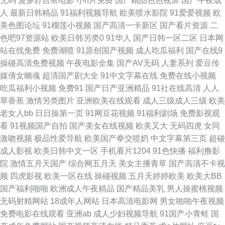
无码
波多野吉依电影
小h片免费
国产精品色色视屏
国产午夜成
日本黄色黄冈视频 91淫淫影院 韩国射无码 蜜穴国产传媒 日本免费高清网站
人
最新日韩精品
91福利视频导航
欧美喷水影院
91爱爱视频
欧
美色图论坛
91榴莲小视频
国产高清一卡新区
国产看片资源
二
91豆花视频在线 Av欧美日韩 欧美伊人大香蕉 亚洲影视一二三区 欧美性爱在
色吧97资源站
欧美日韩另类0
91华人
国产日韩一区二区
日本网
站在线免费
免费潮喷
91原创国产视频
成人吃瓜福利
国产在线9
线 91豆花成人社区 肏逼社区 日本成人导航 91论坛网址 国产精品久久AⅤ 老
操碰高清免费视频
午夜电影全集
国产AV无码
人妻系列
爱豆传
媒倩女幽魂
超清国产剧大全
91中文字幕在线
免费在线小视频
湿机x私人69 色香蕉伊人 在线免费91 玖玖资源36 伊人东京招 超碰色色人人
吃瓜福利小视频
免费91
国产日产亚洲精品
91社在线高清
人人
草香蕉
激情另类图片
亚洲欧美在线观看
成人三级成人三级
欧美
韩国级AV免费看 欧美操人 午夜成人AV福利 91视频在线导航 国产精品国产
老女人bb
日日操第一页
91网豆花视频
91福利剧场
免费影视观
看
91视频国产自拍
国产美女在线视频
欧美又大
无码四虎
女同
自产 日韩性爱电影 91精品视频一区 岛国大片网站 久久香蕉网址 日韩免费一
激吻视频
极品性爱导航
欧美国产拳交喷奶
中文字幕第三页
超碰
成人影视
欧美日韩中文一区
手机看片1204
91色快播
福利撸影
级 伊人久香蕉 97干新网址 丁香五月成人 九一网站直接看 欧州A片 a欧美性
院
激情五月天国产
综合网五月天
美女主播青草
国产高清不卡视
频
四虎影视
欧美一区在线
操碰视频
五月天婷婷欧美
欧美大BB
爱 欧美操日本日本 91n免费在线 韩国免费AV网站 天天干天天爽 91次元黄
国产福利啪啪
欧洲成人午夜精品
国产精品美乳
男人操蜜桃视频
无码射精网站
18成年人网站
日本高清电影网
男女啪啪午夜视频
超碰激情人妻在线 韩日不卡三级片 欧美成人A片网 污视频下载大全 91视频
免费电影在线观看
亚洲ab
成人少妇视频导航
91国产小青蛙
国