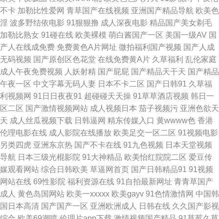
婷婷成人伊人网 日韩性交专区 97国产在线 久久超碰人人操 日韩成人午夜 亚
不卡
加勒比性爱网
青草国产在线视频
亚洲国产精品导航
欧美色
淫
波多野结依电影
91狠狠撸
成人深夜电影
精品国产美女剃毛
洲色图少妇熟女 91黑丝美女艹逼 大香蕉97 韩国av三区 久久伊人免费视频
加勒比熟女
91碰在线
欧美裸模
萌白酱国产一区
美国一级AV
国
产人在线成免费
免费黄色A片网址
微拍福利国产视频
国产人成
日本a片级播放 午夜剧场福利院 91碰碰 肏屄电影天堂 日姜女BB 91搞熟女
无码视频
国产原创区色花堂
在线免费黄A片
久草福利
乱伦家庭
成人午夜免费视频
人妖射精
国产屁屁
国产精品天干天
国产精品
东京热蜜桃麻豆 老湿机无码 欧美专区日韩专区 亚洲伊人主页 91人人草人妻
午夜一区
中文字幕无码人妻
日本不卡二区
国产日韩91
久草福
利视频网
91日日夜夜91
超碰碰天天操
91草草酒店视频
韩日一
大香蕉影视伊人 韩国三级片小视频 麻豆首页官网 欧美性交派对 三级成人日
区二区
国产激情视频网站
成人视频日本
茄子视频污
亚洲色欲天
天
成人丝瓜视频下载
日韩逼网
精东传媒入口
黄wwww色
香港
韩 中文字幕16p 91综合在线观看 超碰成人综合 国产三级网站 色中色第一社
伦理电影在线
成人影院在线播放
欧美足交一区二区
91视频电影
另类四虎
亚洲东京热
国产不卡在线
91九色视频
日本天堂视频
区 91大片 大香蕉情 国产在线网址 欧美A片在线观看 天天干网站 综合色鬼
导航
日本三级光棍影院
91大神精品
欧美怡红院院二区
爱豆传
媒观看网站
综合日韩欧美
草逼网首页
国产日韩精品91
91视频
91网站直接看 超碰日本成人 韩国三级成人网 五月天变态另类 91艳情 国产区
网站在线
69性影院
福利资源在线
91自拍最新网址
青青草国产
成人
黄色岛国网站
欧美一xxxxx
欧美gayv
91色情激情网
中国韩
熟女 另类情趣福利社 人人操人人草 探花精品系列 亚洲色色虎首页 91网黄
国日本高清
国产国产一区
亚洲欧洲成人
日韩在线
久久国产影视
综合
欧美69潮喷
伦理片app下载
激情视频国产精品
91草莓久草