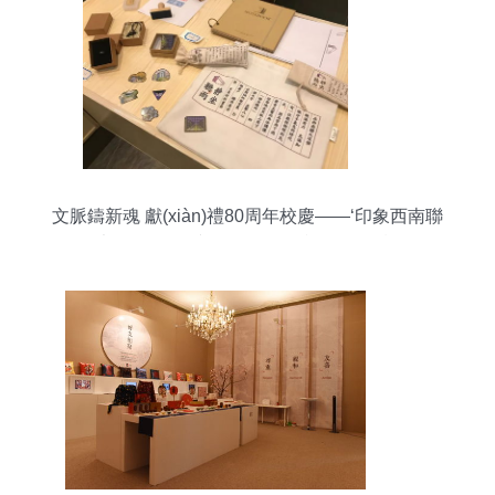
文脈鑄新魂 獻(xiàn)禮80周年校慶——‘印象西南聯
(lián)大’全國(guó)文創(chuàng)產(chǎn)品設(shè)
計(jì)大賽優(yōu)秀作品展示