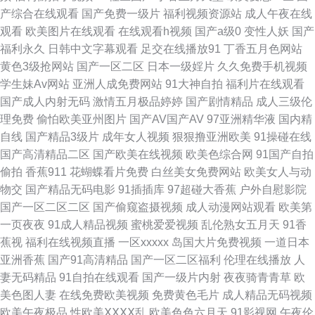
产综合在线观看
国产免费一级片
福利视频资源站
成人午夜在线
观看
欧美图片在线观看
在线观看h视频
国产a级0
变性人妖
国产
导航 一区一区一去二级 AV网址 韩国射无码 欧美入口一二三 五月天青青草
福利永久
日韩中文字幕观看
足交在线播放91
丁香五月色网站
黄色3级抢网站
国产一区二区
日本一级婬片
久久免费手机视频
www91牛 人妖网站上 91超碰资源 成人Aⅴ视频 欧美精品爱爱 三级论理另类
学生妹Av网站
亚洲人成免费网站
91大神自拍
福利片在线观看
国产成人内射无码
激情五月极品婷婷
国产剧情精品
成人三级伦
影音先锋黄区 大香蕉影视伊人 色先锋AV成人 91少妇喷水视频 豆花黄色片
理免费
偷怕欧美亚州图片
国产AV国产AV
97亚洲精华液
国内精
自线
国产精品3级片
成年女人视频
狠狠撸亚洲欧美
91操碰在线
精品艹爱 日韩首页 亚洲狼友AV天堂 99欧美精品 福利微拍陈可心 精品国产
国产高清精品二区
国产欧美在线视频
欧美色综合网
91国产自拍
偷拍
香蕉911
花蝴蝶看片免费
白丝美女免费网站
欧美女人与动
噜噜日韩 亚洲成人在线h 成人午夜导航 久久深夜影院 青娱乐超碰吧 伊人久
物交
国产精品无码电影
91插插库
97超碰大香蕉
户外自慰影院
国产一区二区二区
国产偷窥盗摄视频
成人动漫网站观看
欧美第
久国产精品 91内射视频 熟女精品一区二区 东京热黑丝 九九一AV 欧美亚洲
一页夜夜
91成人精品视频
蜜桃爱爱视频
乱伦熟女五月天
91香
蕉视
福利在线视频直播
一区xxxxx
岛国大片免费视频
一道日本
小说网 尤物天堂 91中文永久 超碰免费在线播放 福利社女上位 蜜桃91无码入
亚洲香蕉
国产91高清精品
国产一区二区福利
伦理在线播放
人
妻无码精品
91自拍在线观看
国产一级片内射
夜夜骑青青草
欧
口 日本熟女自慰 91国产网站 在线51偷拍 AV日韩网址 免费91 三级片中日韩
美色图人妻
在线免费欧美视频
免费黄色毛片
成人精品无码视频
欧美午夜极品
性欧美ⅩⅩⅩⅩ乱
欧美色色六月天
91影视网
午夜伦