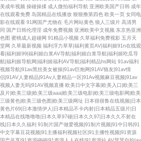
美成年视频
操碰操揉
成人微拍福利导航
亚洲欧美国产日韩
成年
在线观看免费
岛国精品在线播放
狠狠撸第四色
欧美一页
女同电
影在线观看
91网国产尤物在
毛片网站黄色
狼人三级片
高清男
同
国产日韩伦理淫
成年免费视频
亚洲欧美中文视频
东京热亚洲
色图
蜜桃成人超碰网
91精品小视频
久草福利免费视影
五月天
堂网
久草最新视频
福利浮力草草|福利黄页AV|福利姬91n在线观
看|福利姬99|福利姬白浆AV导航|福利姬白浆导航|福利姬吃瓜导
航|福利姬导航网|福利姬福利AV导航|福利精品hs网站
91av福利
视频导航|91av黑丝美女被操|91av巨炮网|91AV狼友|91av情
侣|91AV人妻精品|91Av人妻精品一区|91Av视频麻豆视频|91av
视频人妻无码|91AV视频直播
欧美日中文字幕|欧美入口|欧美三
及片|欧美三级|欧美三级aaa|欧美三级电影|欧美三级电影网|欧美
三级黄色|欧美三级色图|欧美三级网址
日本很很鲁在线视频|日本
黄色片69|日本激情伊人|日本精品不卡内射|日本精品五级片|日
本精品在线噜噜噜|日本久草97碰|日本久久97|日本久久不射在
线|日本久久福利
91制片国产做爱视频|91制片视频|91中日韩|91
中文字幕豆花视频|91主播福利视频社区|91主播性视频|91资源
国产共享|91资源碰碰|91资源人人在线|91资源站
AV瑟瑟自拍|av