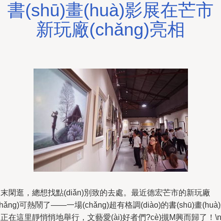
書(shū)畫(huà)影展在芒市
新玩廠(chǎng)亮相
末閑逛，總想找點(diǎn)別致的去處。最近德宏芒市的新玩廠
chǎng)可熱鬧了——一場(chǎng)超有格調(diào)的書(shū)畫(huà
正在這里靜悄悄地舉行，文藝愛(ài)好者們?cè)摫M興而歸了！\n