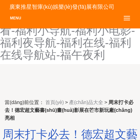
福利网站污-福利网址-福利
廣東推星智庫(kù)娛樂(lè)發(fā)展有限公司
网址1-福利午夜6区在线观
MENU
看-福利小导航-福利小电影-
福利夜导航-福利在线-福利
在线导航站-福午夜利
當(dāng)前位置：
首頁(yè)
>
產(chǎn)品大全
>
周末打卡必
去！德宏超文藝書(shū)畫(huà)影展在芒市新玩廠(chǎng)
亮相
周末打卡必去！德宏超文藝