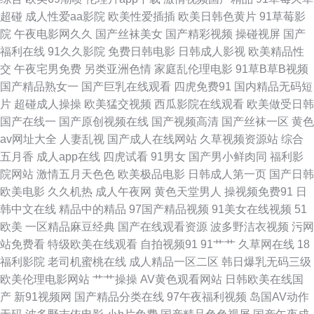
草莓视频宝儿 国产极品另类 人妻精品二区在线 自拍超碰人 俺去也网 国产探
超碰
成人性爱aa影院
欧美性爱插插
欧美日韩色黄片
91草莓影
院
午夜电影网久久
国产丝袜美女
国产精彩视频
操碰视屏
国产
花91精品 日韩伦理在线观看 91露脸黑丝 超碰爱久 国产美女喷水 欧美熟妇性
福利在线
91久久影院
免费日韩电影
日韩成人影视
欧美精品性
交
午夜宅男免费
另类亚洲色情
家庭乱伦理电影
91草B草B视频
生活 91大神西瓜 超碰91人人 国产九区在线视频 日本中文天堂 伊人网在线视
国产精品熟女一
国产巨乳在线观看
四虎免费91
国内精品无码短
片
超碰成人操操
欧美猛交视频
西瓜影院在线观看
欧美做受日韩
频 91无码精品蜜桃 大香蕉岛国片 黄网站在线国产 性爱福利视频 99青青 大
国产在线一
国产原创视频在线
国产视频高清
国产丝袜一区
黄色
av网址大全
人妻乱视
国产成人在线网站
久草视频资源站
综合
香蕉99草 老湿机app 日本片网址 亚洲无码东方AV avav亚洲 国产精品色情网
五月香
成人app在线
四虎试看
91男女
国产男小鲜肉同
福利影
院网站
激情五月天色色
欧美极品电影
日韩成人第一页
国产日韩
久久国产日韩 欧洲人妻丰满 丝袜后入国产91 久久国产精品久久 丝袜美尻人
欧美电影
久久机热
成人午夜网
黄色天堂男人
操视频免费91
日
韩中文在线
精品中的精品
97国产精品视频
91美女在线视频
51
妻偷拍 伊人影院国产91 AA福利影院 丰满av 九一传媒在线看 欧洲亚洲日本
欧美
一区精品麻豆经典
国产在线观看资源
波多野洁衣视频
污网
站免费看
特级欧美在线观看
自拍视频91
91艹艹
久草网在线
18
天美传媒69成人 91拍拍 超碰黄色 韩国无码AV基地 欧美岛国性爱 日韩欧美
福利影院
老司机蜜桃在线
成人精品一区二区
韩日爆乳无码三级
欧美伦理电影网站
艹艹操操
AV黄色观看网站
日韩欧美在线国
综合色片 福利址老司机选集 欧美日韩中文 天堂中文AV 1024毛片 www97操
产
新91视频网
国产精品分类在线
97午夜福利视频
岛国AV动作