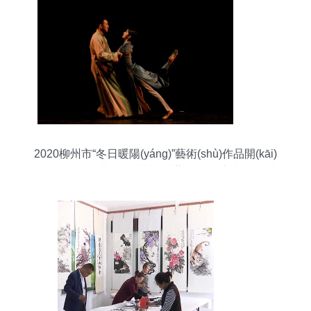
(jiǎng)晚會(huì)隆重舉行
2020柳州市“冬日暖陽(yáng)”藝術(shù)作品開(kāi)
放日?qǐng)A滿(mǎn)落幕 以藝術(shù)之光溫暖城
市肌理