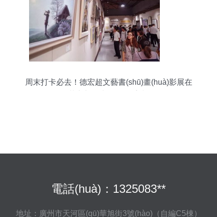
周末打卡必去！德宏超文藝書(shū)畫(huà)影展在
芒市新玩廠(chǎng)亮相
電話(huà)：1325083**
地址：廣州市天河區(qū)華旭街3號(hào)（自編C5棟）