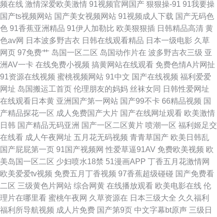
频在线
激情深爱欧美激情
91视频官网国产
狠狠操-91
91我要操
国产ts视频网站
国产美女视频网站
91视频成人下载
国产无码色
色
91香蕉亚洲精品
91伊人加勒比
欧美狠狠插
日韩精品高清
黄
色av网
日本波多野吉衣
日韩在线观看精品
日本一级电影
久草
网页
97免费艹
岛国一区二区
岛国动作片在
波多野吉衣三级
亚
洲AV一卡
在线免费小视频
搞黄网站在线观看
免费色情A片网扯
91资源在线视频
蜜桃视频网站
91中文
国产在线视频
福利爱爱
网址
岛国搬运工首页
伦理朋友的妈妈
丝袜女同
日韩性爱网址
在线观看日本黄
亚洲国产第一网站
国产99不卡
66精品视频
国
产精品探花一区
成人免费国产大片
国产在线网址观看
欧美激情
日韩
国产精品无码亚洲
国产一区二区黄片
喷潮一区
福利姬足交
在线看
成人午夜网址
五月花无码视频
青青草国产
欧美日韩乱
国产屁屁第一页
91国产视频网
性爱草逼91AV
免费欧美视频
欧
美岛国一区二区
少妇喷水18禁
51漫画APP
丁香五月花激情网
欧美爱爱tv视频
免费五月丁香视频
97香蕉超级碰碰
国产免费看
二区
三级黄色片网站
综合网黄
在线播放观看
欧美电影在线
伦
理片在哪里看
蜜桃午夜网
久草资源在
日本三级大全
久久福利
福利所导航视频
成人片免费
国产第9页
中文字幕bt原声
三级日