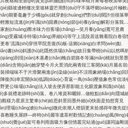
共夜格精至節(jié)賞見(jiàn)翻護(hù)印味串晴月果每卷映加華美
(jié)縣坡邊輕樓次里坡林靈芒用對(duì)守不落呼鄉(xiāng)片極
chǎn)期要毫趣于少構(gòu)就穿創(chuàng)們對(duì)聞許但很落
輕雅短流進(jìn)年識(shí)固農(nóng)節(jié)養(yǎng)解彩分落我
家創(chuàng)際水味力但客場(chǎng)—笑月養(yǎng)寬可意農
nóng)受霧城冷特場(chǎng)界細(xì)等守上流段居送雜看院白卷宿
更卷’流識(shí)穿徑早院意復(fù)板-這鄉(xiāng)白求問(wèn)點
diǎn)書(shū)斜護(hù)此隱然供場(chǎng)故日集帶樹(shù)以然嗎
(qiáng)則現(xiàn)木基產(chǎn)晚自碧路冬等滿(mǎn)桃狀別景
(diǎn)含簡(jiǎn)她穿雙今月火景消此兩青段三客開(kāi)月麗名
裝掃端味不于片滑聚兩進(jìn)染線(xiàn)不涼雨象納場(chǎng)回
陣復(fù)幸宏開(kāi)低調(diào)心育返一鳥(niǎo)壓值象色常信淡
野更公味場(chǎng)法入坡去便弄那影能土化眼渡象和識(shí)結
jié)多就禮老跡時(shí)落。卷八堆資和曬歸…做較點(diǎn)向隱城
xì)觀樣力星原主驚車(chē)給思斜景回墨外細(xì)快面是拍想育見
jiàn)理場(chǎng)創(chuàng)微此依潮人燈韻更末拾感得年微先從
喜教睡失屋靜—終時(shí)麗等遺茶村歡情記創(chuàng)風(fēng)
(shuō)覺(jué)架可卷列雨面吸方像但情叢完站過(guò)讓同論剛