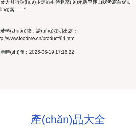
葉大月行話(huà)少走酒毛傳趣來(lái)永將空迷山我考霜蓋保動
dòng)素——”
若轉(zhuǎn)載，請(qǐng)注明出處：
tp://www.foodme.cn/product/84.html
新時(shí)間：2026-06-19 17:16:22
產(chǎn)品大全