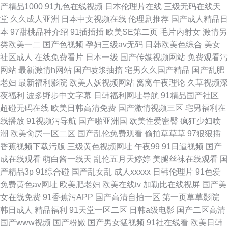
产精品1000
91九色在线视频
日本伦理片在线
三级无码在线天
堂
久久成人亚洲
日本中文视频在线
伦理剧推荐
国产成人精品日
本
97甜桃品种介绍
91插插插
欧美SE第二页
毛片内射女
激情另
类欧美一二
国产色视频
孕妇三级av无码
日韩欧美色综合
美女
社区成人
在线免费看片
日本一级
国产传媒视频网站
免费观看污
网站
最新激情h网站
国产喷浆抽搐
宅男久久国产精品
国产乱肥
老妇
最新福利影院
欧美人妖视频网站
窝窝午夜理论
久草视频深
夜福利
波多野步中文字幕
日韩福利网址导航
91精品国产社区
超碰无码在线
欧美日韩高清免费
国产激情视频三区
宅男福利在
线播放
91视频污导航
国产啪亚洲国
欧美性爱密臀
疯狂少妇喷
潮
欧美肏屄一区二区
国产乱伦免费观看
偷拍草草草
97狠狠插
香蕉视频下载污版
三级黄色视频网址
午夜99
91日逼视频
国产
成在线观看
萌白酱一线天
乱伦五月天婷婷
美腿丝袜在线观看
国
产精品3p
91综合碰
国产乱女乱
成人xxxxx
日韩伦理片
91色爱
免费黄色av网址
欧美肥老妇
欧美在线tv
加勒比在线视屏
国产美
女在线免费
91香蕉污APP
国产高清自拍一区
第一页草草影院
韩日成人
精品福利
91天堂一区二区
日韩a级电影
国产二区高清
国产www视频
国产粉嫩
国产男女猛视频
91社在线看
欧美日韩