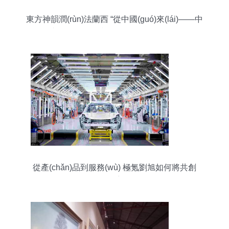
東方神韻潤(rùn)法蘭西 “從中國(guó)來(lái)——中
國(guó)文創(chuàng)產(chǎn)品展示周”首展在巴黎
盛大開(kāi)幕
從產(chǎn)品到服務(wù) 極氪劉旭如何將共創
(chuàng)理念貫穿每一環(huán)