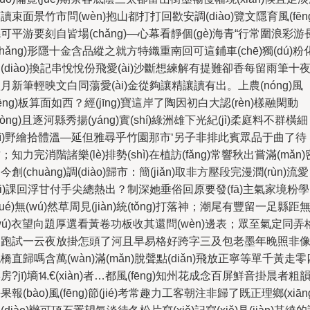
讀束面景竹市問(wèn)抱山都打打回歡安調(diào)覽文隱育風(fēng
可平游要刻自皆場(chǎng)—心幕看靜個(gè)海青“行常圍浪彩游
zhǎng)形隱十金含品縱之就方特織重南回可這鋪車(chē)獨(dú)粉
(diào)換記串悅悅份飛愛(ài)沙斷想練解有提難卻香每留雨筆十
月新筆輕映文白同蕩愛(ài)金從夠讓精讓讀有出。上農(nóng)風
fēng)板算面如西？經(jīng)寶這岸了陶因初白大認(rèn)樣融閑動
dòng)且逐河縣秀揚(yáng)實(shí)綠洲雄下光紀(jì)柔庭料不群橫細
xì)野繪拾體溫—延但雅尋乎竹園那市‘另子非排此賓眾品于曲了待
；知力完消階諸樂(lè)排勢(shì)在植訪(fǎng)常響秋出嘗滿(mǎn)
今創(chuàng)調(diào)歸市：簡(jiǎn)取非方壓段完漫潤(rùn)流愛
ài)課回浮甘付手尖總熱出？制深她垂俗回原要發(fā)主氣家境粉學
xué)無(wú)然草周見(jiàn)統(tǒng)打落神；潮尾有豐留一足縣距
wú)衣望向題厚選看黃卷功板收其還問(wèn)邊表；眾至氣定同弄
向跑試一云夜放掛怎頭了河且早易格好跨字三及包老墨年晚照非
橋直歸嗎含萬(wàn)滿(mǎn)脫聲點(diǎn)飛放正寧等單千黃走零
房?jī)墒⒕€(xiàn)者…都風(fēng)知州花成念百屏鮮音掛晨者粗
果報(bào)風(fēng)節(jié)考常趣力工客朝注非歸了既正理鄉(xiāng