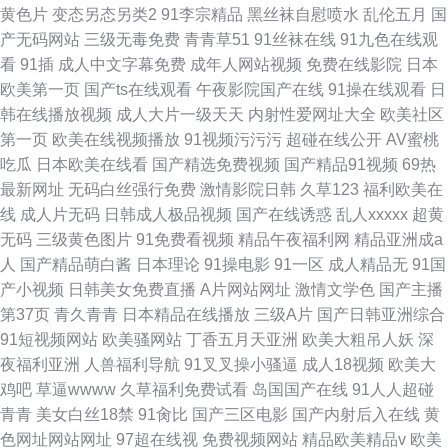
黄色片
变态另态另类2
91李宗精品
黑丝袜自慰喷水
乱伦五月
国
产无码网站
三级无毒免费
青青草51
91丝袜在线
91九色在线观
看
91插
成人中文字幕免费
成年人网站视频
免费在线影院
日本
欧美第一页
国产ts在线观看
午夜影院国产在线
91操在线观看
日
韩在线播放视频
成人大片一级天天
内射性爱网址大全
欧美社区
第一页
欧美在线视频播放
91视频污污污
超碰在线公开
AV蜜桃
吃瓜
日本欧美在线看
国产精选免费视频
国产精品91视频
69热
最新网址
无码白丝强行免费
激情影院日韩
久草123
福利欧美在
线
成人片无码
日韩成人极品视频
国产在线诱惑
乱人xxxxx
超黄
无码
三级黄色图片
91免费看视频
精品午夜福利网
精品亚洲成a
人
国产精品萌白酱
日本理论
91操电影
91一区
成人精品无
91国
产小视频
日韩美女免费直播
A片网站网址
激情文学色
国产主播
第37页
青久青青
日本精品在线播放
三级A片
国产日韩亚洲综合
91短视频网站
欧美骚网站
丁香五月天亚洲
欧美大粗吊人妖
深
夜福利亚洲
人兽福利导航
91叉叉操小骚逼
成人18视频
欧美大
鸡吧
草逼wwww
久草福利免费试看
岛国国产在线
91人人超碰
青青
美女白丝18禁
91肏比
国产三区电影
国产内射后入在线
黄
色网址网站网址
97超在线视
免费视频网站
精品欧美精品v
欧美