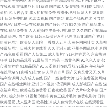
产成年免费网站
国产视频高清在线
精品香蕉
求a片网址
麻豆tv
18网站 福利专区欧美精品 老湿午夜剧场 日本有码区 影视先锋操 Aa综合色
在线观看
在线撸丝片
91草碰
国产成人激情视频
黑料吃瓜精品
偷拍
91大神合集
成人拍拍拍免费
香港伦理剧
日韩大片观看网
网 国产草草浮力影院 蜜桃麻豆久久 成人91看片软件 日本无码电源 91青娱乐
址
日韩免费电影
91羞羞视频
国产网站
青草全福视在线
性导航
影视AV
日本一级在线视频
国产好片浮力
91久操
国产精品成人
首页 精品综合影院另类 日本不卡影院 亚洲欧洲tv 97色色爱爱视频 国产TS社
在线
精品免费看
人人看操碰
午夜伦理电影网
久久国自产拍精品
高清乱码0
国产欧美
日韩三级黄色A片
伦理电影亚洲国产
福利
区 美女天天干天天操 超碰大秀美女 久草涩色色 日本有码天堂 伊人兽大香蕉
姬黄色网址
欧美伊人影院
丁香成人五月花
黄色网网址女
久草视
频最新网址
日韩大片在线看
久久亚洲人成
亚州色图乱伦小说
国
97国产毛片 国产成人性爱午夜 欧美成人社区论坛 无码超碰 91人妻爽 欧美另
产va免费观看
国产人妖第二
成人影片h
91色婷婷瑟色
东京热狠
狠草
日韩精品观看
91最新国产精品
一级黄色网
91色色人妻
都
类日韩 91传媒成人 大香蕉资源站 久久入口91 日韩成人久久网址 在线看香蕉
市激情婷婷
91精品国产91
云涩福利在线导航
91视色
午夜福利
在线网站
91直播
91处女
伊人网青青草
国产又爽又黄又无
久草
视频 超碰老湿机 黄色电影小视频 日本a级电影久久 第一婷婷基地 日韩A级免
福利资源网
东方成人在线
国产一级免费大片
成年免费视频网站
国产在线播放网站
亚洲日本视频
淫淫网网
成人影视国产在线
深
费 俺也去影音先锋 黄色的视频网站 欧美影音 午夜淫荡影院 97午夜 黄色仓
夜福利网址
欧美在线免费看
日夜夜欧美
国产大片中文字幕
国产
片91
操久婷婷
91视频你懂得
黄色三级片毛片
免费电影片
日韩
库看片 欧洲综合色图 亚洲操逼视频网站 成人毛片基地 蜜桃视频91 午夜刺激
欧美爱爱
成人亚洲区
欧美性16
成人色情黄片在线
在线观看亚