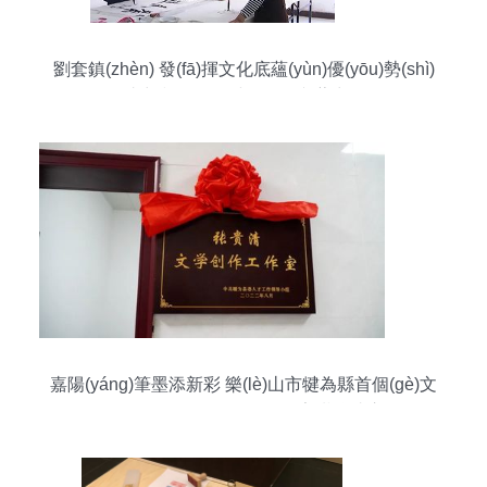
劉套鎮(zhèn) 發(fā)揮文化底蘊(yùn)優(yōu)勢(shì)
助力鄉(xiāng)村振興的文藝力量
嘉陽(yáng)筆墨添新彩 樂(lè)山市犍為縣首個(gè)文
學(xué)創(chuàng)作工作室掛牌成立