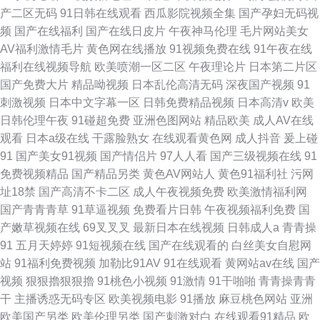
产二区无码
91日韩在线观看
西瓜影院视频全集
国产孕妇无码视
频
国产在线福利
国产在线日皮片
午夜神马伦理
毛片网站美女
AV福利激情毛片
黄色网在线播放
91视频免费在线
91午夜在线
福利在线视频导航
欧美喷潮一区二区
午夜理论片
日本第二片区
国产免费大片
精品呦视频
日本乱伦高清无码
深夜国产视频
91
刺激视频
日本中文字幕一区
日韩免费精品视频
日本高清v
欧美
日韩伦理午夜
91碰超免费
亚洲色图网站
精品欧美
成人AV在线
观看
日本a级在线
干露脸熟女
在线观看黄色网
成人抖音
爰上碰
91
国产美女91视频
国产情侣片
97人人看
国产三级视频在线
91
免费视频精品
国产精品另类
黄色AV网站人
黄色91福利社
污网
址18禁
国产高清不卡二区
成人午夜视频免费
欧美激情福利网
国产青青青草
91草逼视频
免费看片日韩
午夜视频福利免费
国
产嫩草视频在线
69叉叉叉
最新日本在线视频
日韩成人a
青青操
91
五月天婷婷
91短视频在线
国产在线观看的
白丝美女自慰网
站
91福利免费视频
加勒比91AV
91在线观看
黄网站av在线
国产
视频
狠狠擼狠狠擼
91桃色小视频
91激情
91干啪啪
青青操青青
干
主播诱惑无码专区
欧美视频电影
91播放
麻豆桃色网站
亚洲
欧美国产另类
欧美伦理另类
国产刺激对白
在线观看91精品
欧