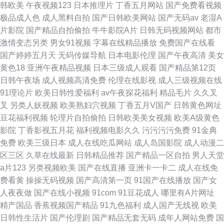
韩欧美
午夜视频123
日本推理片
丁香五月网站
国产免费看视频
极品成人色
成人黑料自拍
国产日韩欧美网站
国产无码av
老湿A
片影院
国产精品自拍偷拍
牛牛影院A片
日韩无码视频网站
都市
激情变态另类
男女91视频
字幕在线精品播放
免费国产在线看
国产婷婷五月天
无码传媒导航
日本电影伦理
国产午夜高清
美女
黄色18
亚洲午夜精品视频
日本三级成人观看
国产精品第12页
日韩午夜场
成人视频高清免费
伦理在线影视
成人三级视频在线
91理论片
欧美日韩性爱福利
av午夜探花福利
精品毛片
久久叉
叉
另类人妖视频
欧美熟妇穴视频
丁香五月V国产
日韩黄色网址
豆花福利视频
轮理片自拍偷拍
日韩欧美美女视频
欧美A级黄色
影院
丁香影视五月花
福利视频电影久久
污污污污免费
91金典
免费
欧美三级日本
成人在线吃瓜网站
成人岛国影院
成人动漫二
区三区
久草在线最新
日韩精品推荐
国产精品一区自拍
男人天堂
a片123
另类视频欧美
国产在线直播
亚洲卡一卡二
成人在线免
费看黄
操操无码视频
国产高清第一页
91国产在线播放
国产女
人夜夜做
国产在线小视频
91com
91豆花成人
哪里有A片网址
精产国品
香蕉视频国产精品
91九色福利
成人国产无线视
欧美
日韩性生活片
国产伦理剧
国产精品无套无码
成年人网站免费
国