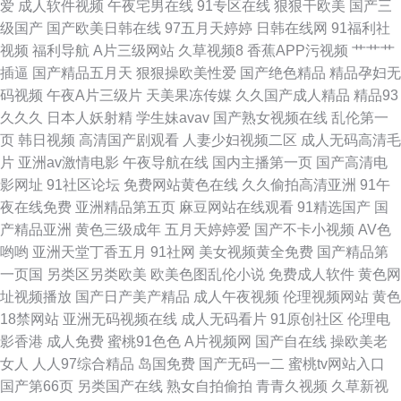
爱
成人软件视频
午夜宅男在线
91专区在线
狠狠干欧美
国产三
另类 黄色上床网站 日韩3级片 91精品视频一区 丰满人妻无码 欧美在线A√
级国产
国产欧美日韩在线
97五月天婷婷
日韩在线网
91福利社
视频
福利导航
A片三级网站
久草视频8
香蕉APP污视频
艹艹艹
91p最新网址 国产成人内射 欧美色淫色
插逼
国产精品五月天
狠狠操欧美性爱
国产绝色精品
精品孕妇无
码视频
午夜A片三级片
天美果冻传媒
久久国产成人精品
精品93
久久久
日本人妖射精
学生妹avav
国产熟女视频在线
乱伦第一
页
韩日视频
高清国产剧观看
人妻少妇视频二区
成人无码高清毛
片
亚洲av激情电影
午夜导航在线
国内主播第一页
国产高清电
影网址
91社区论坛
免费网站黄色在线
久久偷拍高清亚洲
91午
夜在线免费
亚洲精品第五页
麻豆网站在线观看
91精选国产
国
产精品亚洲
黄色三级成年
五月天婷婷爱
国产不卡小视频
AV色
哟哟
亚洲天堂丁香五月
91社网
美女视频黄全免费
国产精品第
一页国
另类区另类欧美
欧美色图乱伦小说
免费成人软件
黄色网
址视频播放
国产日产美产精品
成人午夜视频
伦理视频网站
黄色
18禁网站
亚洲无码视频在线
成人无码看片
91原创社区
伦理电
影香港
成人免费
蜜桃91色色
A片视频网
国产自在线
操欧美老
女人
人人97综合精品
岛国免费
国产无码一二
蜜桃tv网站入口
国产第66页
另类国产在线
熟女自拍偷拍
青青久视频
久草新视